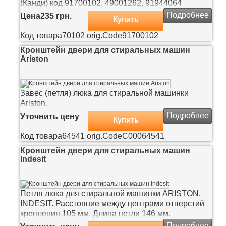
(Канди) код 91700102, 49001262, 91944064
Подробнее
Цена
235 грн.
Купить
Код товара
70102
orig.Code
91700102
Кронштейн двери для стиральных машин
Ariston
Завес (петля) люка для стиральной машинки
Ariston.
Подробнее
Уточнить цену
Купить
Код товара
64541
orig.Code
C00064541
Кронштейн двери для стиральных машин
Indesit
Петля люка для стиральной машинки ARISTON,
INDESIT. Расстояние между центрами отверстий
крепления 105 мм. Длина петли 146 мм.
Подробнее