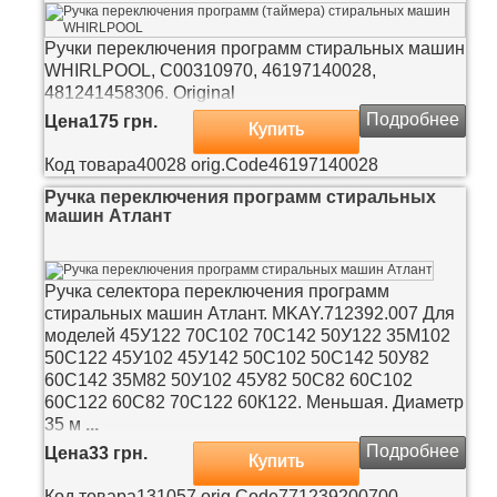
Ручки переключения программ стиральных машин
WHIRLPOOL, С00310970, 46197140028,
481241458306. Original
Подробнее
Цена
175 грн.
Купить
Код товара
40028
orig.Code
46197140028
Ручка переключения программ стиральных
машин Атлант
Ручка селектора переключения программ
стиральных машин Атлант. MKAY.712392.007 Для
моделей 45У122 70С102 70С142 50У122 35М102
50С122 45У102 45У142 50С102 50С142 50У82
60С142 35М82 50У102 45У82 50С82 60С102
60С122 60С82 70С122 60К122. Меньшая. Диаметр
35 м
...
Подробнее
Цена
33 грн.
Купить
Код товара
131057
orig.Code
771239200700