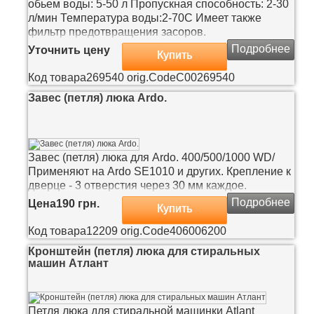
обьем воды: 5-50 л Пропускная способность: 2-30
л/мин Температура воды:2-70С Имеет также
фильтр предотвращения засоров.
Подробнее
Уточнить цену
Купить
Код товара
269540
orig.Code
C00269540
Завес (петля) люка Ardo.
Завес (петля) люка для Ardo. 400/500/1000 WD/
Применяют на Ardo SE1010 и других. Крепление к
дверце - 3 отверстия через 30 мм каждое.
Подробнее
Цена
190 грн.
Купить
Код товара
12209
orig.Code
406006200
Кронштейн (петля) люка для стиральных
машин Атлант
Петля люка для стиральной машинки Atlant