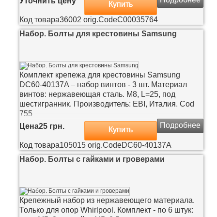
Уточнить цену
Купить
Код товара
36002
orig.Code
C00035764
Набор. Болты для крестовины Samsung
Комплект крепежа для крестовины Samsung
DC60-40137A – набор винтов - 3 шт. Материал
винтов: нержавеющая сталь. M8, L=25, под
шестигранник. Производитель: EBI, Италия. Cod
755
Подробнее
Цена
25 грн.
Купить
Код товара
105015
orig.Code
DC60-40137A
Набор. Болты с гайками и гроверами
Крепежный набор из нержавеющего материала.
Только для опор Whirlpool. Комплект - по 6 штук: