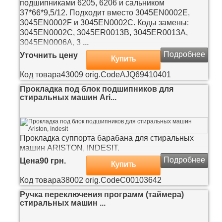
подшипниками 6205, 6206 и сальником
37*66*9,5/12. Подходит вместо 3045EN0002E,
3045EN0002F и 3045EN0002C. Коды замены:
3045EN0002C, 3045ER0013B, 3045ER0013A,
3045EN0006A, 3
...
Подробнее
Уточнить цену
Купить
Код товара
43009
orig.Code
AJQ69410401
Прокладка под блок подшипников для
стиральных машин Ari...
Прокладка суппорта барабана для стиральных
машин ARISTON, INDESIT.
Подробнее
Цена
90 грн.
Купить
Код товара
38002
orig.Code
C00103642
Ручка переключения программ (таймера)
стиральных машин ...