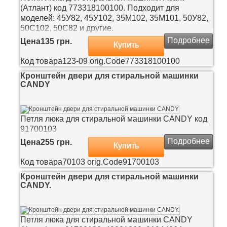
(Атлант) код 773318100100. Подходит для
моделей: 45У82, 45У102, 35М102, 35М101, 50У82,
50С102, 50С82 и другие.
Подробнее
Цена
135 грн.
Купить
Код товара
123-09
orig.Code
773318100100
Кронштейн двери для стиральной машинки
CANDY
Петля люка для стиральной машинки CANDY код
91700103
Подробнее
Цена
255 грн.
Купить
Код товара
70103
orig.Code
91700103
Кронштейн двери для стиральной машинки
CANDY.
Петля люка для стиральной машинки CANDY