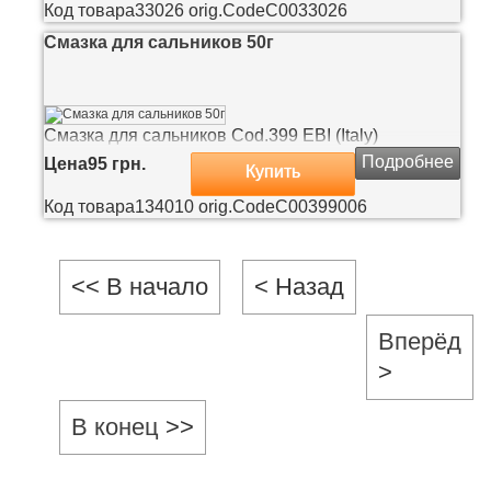
Код товара
33026
orig.Code
С0033026
Смазка для сальников 50г
Смазка для сальников Cod.399 EBI (Italy)
Подробнее
Цена
95 грн.
Купить
Код товара
134010
orig.Code
C00399006
В начало
Назад
Вперёд
В конец