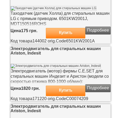
Таходатчик (датчик Холла) для стиральных машин
LG с прямым приводом. 6501KW2001J,
MDT150516ROHS
Подробнее
Цена
175 грн.
Купить
Код товара
144002
orig.Code
6501KW2001A
Электродвигатель для стиральных машин
Ariston, Indesit
Электродвигатель (мотор) фирмы C.E.SET для
стиральных машин Индезит и Аристон (модели со
скоростью отжима 800-1000 об/мин):
Подробнее
Цена
1820 грн.
Купить
Код товара
171220
orig.Code
C00074209
Электродвигатель для стиральных машин
Ariston, Indesit