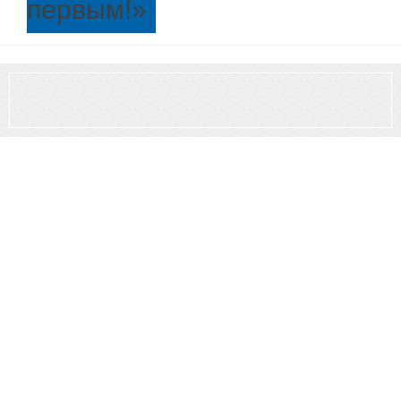
первым!
»