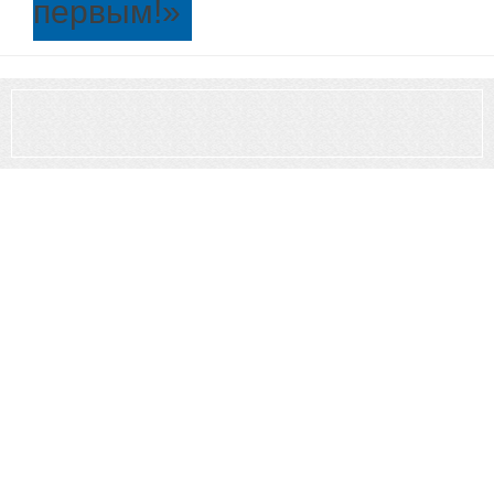
первым!
»